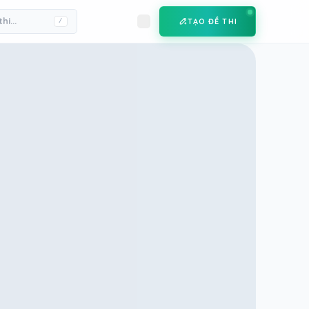
TẠO ĐỀ THI
/