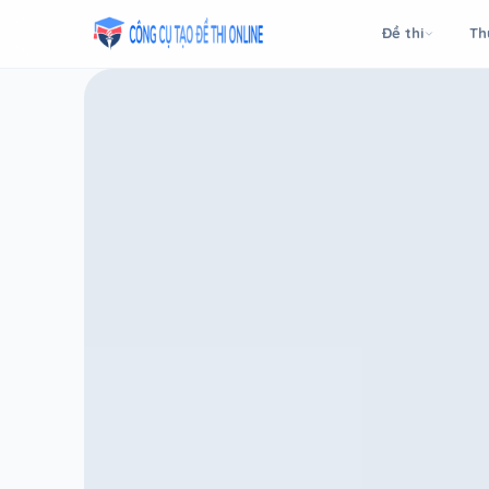
Taodethi.xyz - Tạo đề thi Online miễn phí
Đề thi
Th