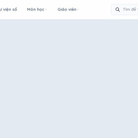
ư viện số
Môn học
Giáo viên