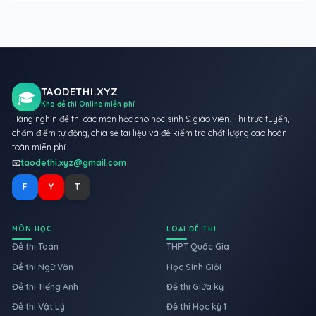
TAODETHI.XYZ
🎓
Kho đề thi Online miễn phí
Hàng nghìn đề thi các môn học cho học sinh & giáo viên. Thi trực tuyến,
chấm điểm tự động, chia sẻ tài liệu và đề kiểm tra chất lượng cao hoàn
toàn miễn phí.
📧
taodethi.xyz@gmail.com
F
Y
T
MÔN HỌC
LOẠI ĐỀ THI
Đề thi Toán
THPT Quốc Gia
Đề thi Ngữ Văn
Học Sinh Giỏi
Đề thi Tiếng Anh
Đề thi Giữa kỳ
Đề thi Vật Lý
Đề thi Học kỳ 1