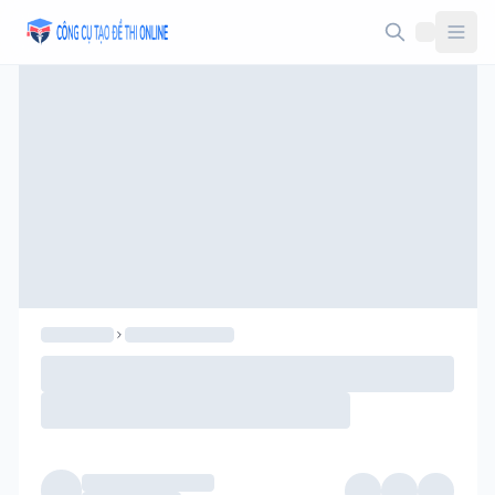
Taodethi.xyz - Tạo đề thi Online miễn phí