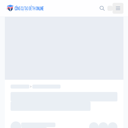
Taodethi.xyz - Tạo đề thi Online miễn phí