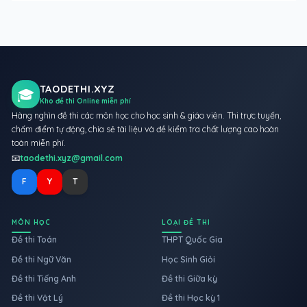
TAODETHI.XYZ
🎓
Kho đề thi Online miễn phí
Hàng nghìn đề thi các môn học cho học sinh & giáo viên. Thi trực tuyến,
chấm điểm tự động, chia sẻ tài liệu và đề kiểm tra chất lượng cao hoàn
toàn miễn phí.
📧
taodethi.xyz@gmail.com
F
Y
T
MÔN HỌC
LOẠI ĐỀ THI
Đề thi Toán
THPT Quốc Gia
Đề thi Ngữ Văn
Học Sinh Giỏi
Đề thi Tiếng Anh
Đề thi Giữa kỳ
Đề thi Vật Lý
Đề thi Học kỳ 1