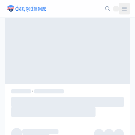
Taodethi.xyz - Tạo đề thi Online miễn phí