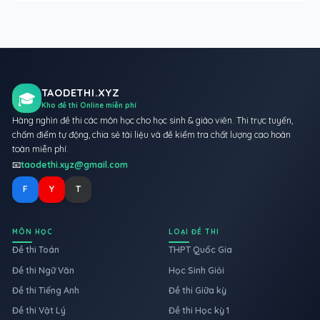
TAODETHI.XYZ
🎓
Kho đề thi Online miễn phí
Hàng nghìn đề thi các môn học cho học sinh & giáo viên. Thi trực tuyến,
chấm điểm tự động, chia sẻ tài liệu và đề kiểm tra chất lượng cao hoàn
toàn miễn phí.
📧
taodethi.xyz@gmail.com
F
Y
T
MÔN HỌC
LOẠI ĐỀ THI
Đề thi Toán
THPT Quốc Gia
Đề thi Ngữ Văn
Học Sinh Giỏi
Đề thi Tiếng Anh
Đề thi Giữa kỳ
Đề thi Vật Lý
Đề thi Học kỳ 1