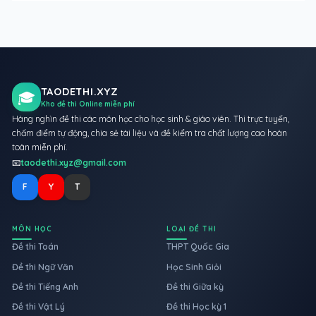
TAODETHI.XYZ
🎓
Kho đề thi Online miễn phí
Hàng nghìn đề thi các môn học cho học sinh & giáo viên. Thi trực tuyến,
chấm điểm tự động, chia sẻ tài liệu và đề kiểm tra chất lượng cao hoàn
toàn miễn phí.
📧
taodethi.xyz@gmail.com
F
Y
T
MÔN HỌC
LOẠI ĐỀ THI
Đề thi Toán
THPT Quốc Gia
Đề thi Ngữ Văn
Học Sinh Giỏi
Đề thi Tiếng Anh
Đề thi Giữa kỳ
Đề thi Vật Lý
Đề thi Học kỳ 1