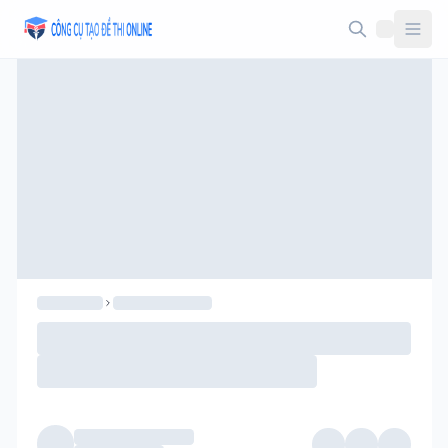
Taodethi.xyz - Tạo đề thi Online miễn phí