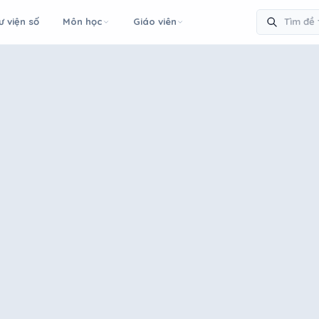
ư viện số
Môn học
Giáo viên