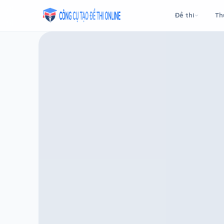
Taodethi.xyz - Tạo đề thi Online miễn phí
Đề thi
Th