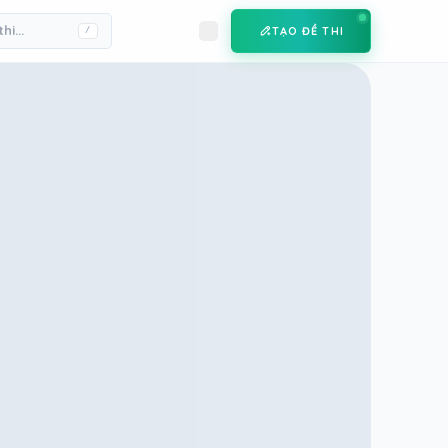
TẠO ĐỀ THI
/