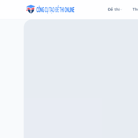
Taodethi.xyz - Tạo đề thi Online miễn phí
Đề thi
Th