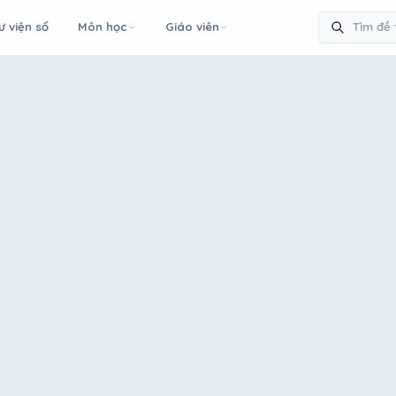
ư viện số
Môn học
Giáo viên