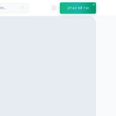
TẠO ĐỀ THI
/