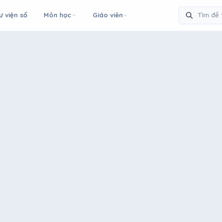
ư viện số
Môn học
Giáo viên