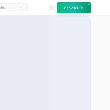
TẠO ĐỀ THI
/