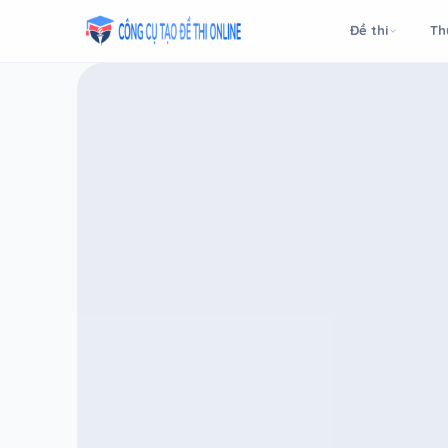
Taodethi.xyz - Tạo đề thi Online miễn phí
Đề thi
Th