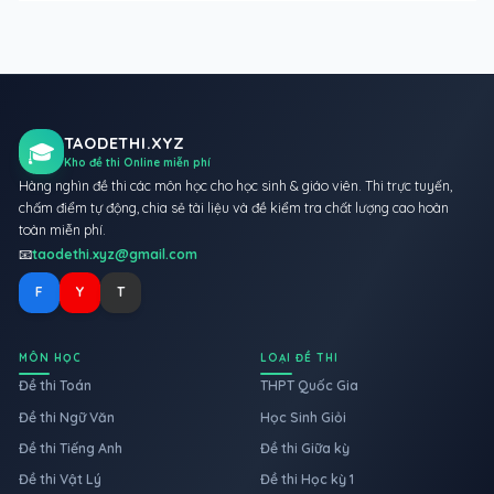
TAODETHI.XYZ
🎓
Kho đề thi Online miễn phí
Hàng nghìn đề thi các môn học cho học sinh & giáo viên. Thi trực tuyến,
chấm điểm tự động, chia sẻ tài liệu và đề kiểm tra chất lượng cao hoàn
toàn miễn phí.
📧
taodethi.xyz@gmail.com
F
Y
T
MÔN HỌC
LOẠI ĐỀ THI
Đề thi Toán
THPT Quốc Gia
Đề thi Ngữ Văn
Học Sinh Giỏi
Đề thi Tiếng Anh
Đề thi Giữa kỳ
Đề thi Vật Lý
Đề thi Học kỳ 1