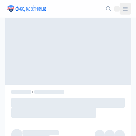
Taodethi.xyz - Tạo đề thi Online miễn phí