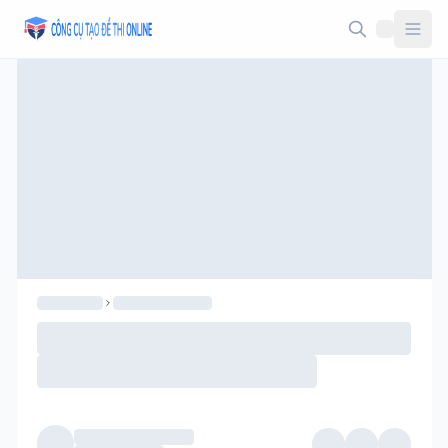
Taodethi.xyz - Tạo đề thi Online miễn phí