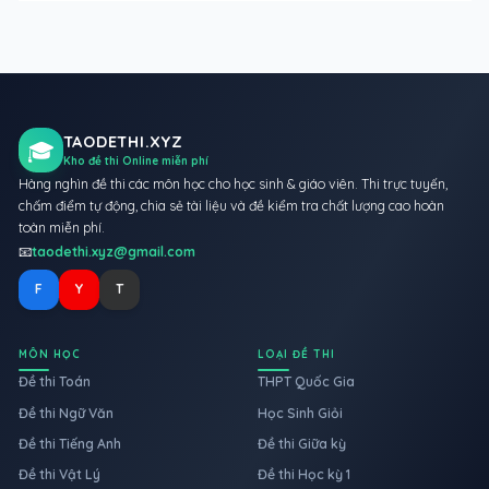
TAODETHI.XYZ
🎓
Kho đề thi Online miễn phí
Hàng nghìn đề thi các môn học cho học sinh & giáo viên. Thi trực tuyến,
chấm điểm tự động, chia sẻ tài liệu và đề kiểm tra chất lượng cao hoàn
toàn miễn phí.
📧
taodethi.xyz@gmail.com
F
Y
T
MÔN HỌC
LOẠI ĐỀ THI
Đề thi Toán
THPT Quốc Gia
Đề thi Ngữ Văn
Học Sinh Giỏi
Đề thi Tiếng Anh
Đề thi Giữa kỳ
Đề thi Vật Lý
Đề thi Học kỳ 1