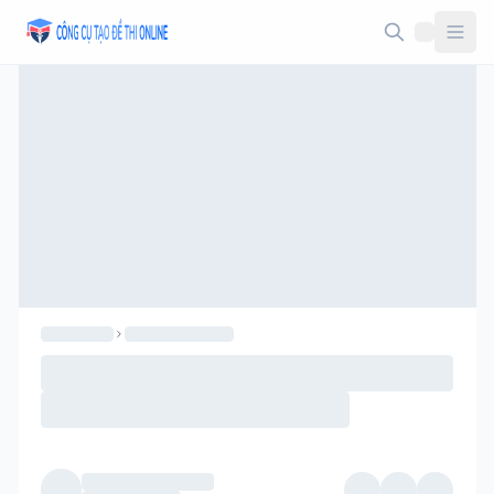
Taodethi.xyz - Tạo đề thi Online miễn phí