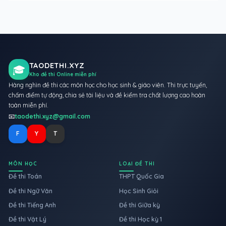
TAODETHI.XYZ
🎓
Kho đề thi Online miễn phí
Hàng nghìn đề thi các môn học cho học sinh & giáo viên. Thi trực tuyến,
chấm điểm tự động, chia sẻ tài liệu và đề kiểm tra chất lượng cao hoàn
toàn miễn phí.
📧
taodethi.xyz@gmail.com
F
Y
T
MÔN HỌC
LOẠI ĐỀ THI
Đề thi Toán
THPT Quốc Gia
Đề thi Ngữ Văn
Học Sinh Giỏi
Đề thi Tiếng Anh
Đề thi Giữa kỳ
Đề thi Vật Lý
Đề thi Học kỳ 1