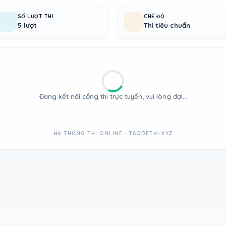
SỐ LƯỢT THI
CHẾ ĐỘ
5 lượt
Thi tiêu chuẩn
Đang kết nối cổng thi trực tuyến, vui lòng đợi...
HỆ THỐNG THI ONLINE · TAODETHI.XYZ