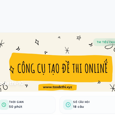
THI TIÊU CH
odethi-10
THỜI GIAN
SỐ CÂU HỎI
50 phút
18 câu