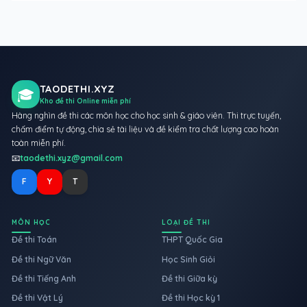
TAODETHI.XYZ
🎓
Kho đề thi Online miễn phí
Hàng nghìn đề thi các môn học cho học sinh & giáo viên. Thi trực tuyến,
chấm điểm tự động, chia sẻ tài liệu và đề kiểm tra chất lượng cao hoàn
toàn miễn phí.
📧
taodethi.xyz@gmail.com
F
Y
T
MÔN HỌC
LOẠI ĐỀ THI
Đề thi Toán
THPT Quốc Gia
Đề thi Ngữ Văn
Học Sinh Giỏi
Đề thi Tiếng Anh
Đề thi Giữa kỳ
Đề thi Vật Lý
Đề thi Học kỳ 1