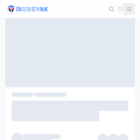
Taodethi.xyz - Tạo đề thi Online miễn phí