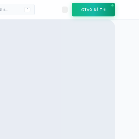
TẠO ĐỀ THI
/