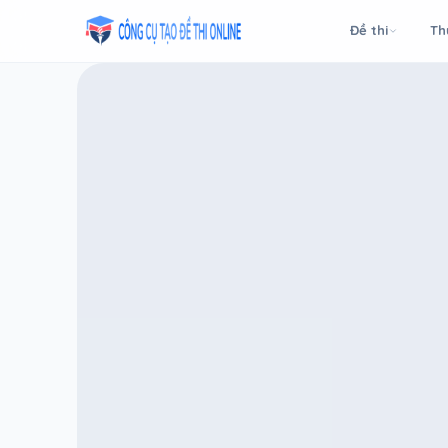
Taodethi.xyz - Tạo đề thi Online miễn phí
Đề thi
Th