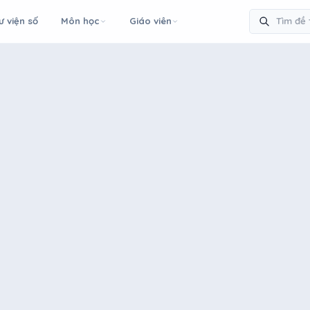
ư viện số
Môn học
Giáo viên