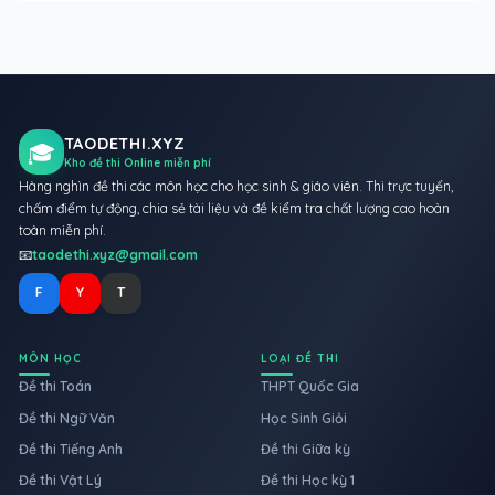
TAODETHI.XYZ
🎓
Kho đề thi Online miễn phí
Hàng nghìn đề thi các môn học cho học sinh & giáo viên. Thi trực tuyến,
chấm điểm tự động, chia sẻ tài liệu và đề kiểm tra chất lượng cao hoàn
toàn miễn phí.
📧
taodethi.xyz@gmail.com
F
Y
T
MÔN HỌC
LOẠI ĐỀ THI
Đề thi Toán
THPT Quốc Gia
Đề thi Ngữ Văn
Học Sinh Giỏi
Đề thi Tiếng Anh
Đề thi Giữa kỳ
Đề thi Vật Lý
Đề thi Học kỳ 1