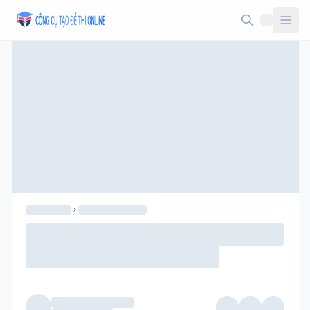
Taodethi.xyz - Tạo đề thi Online miễn phí