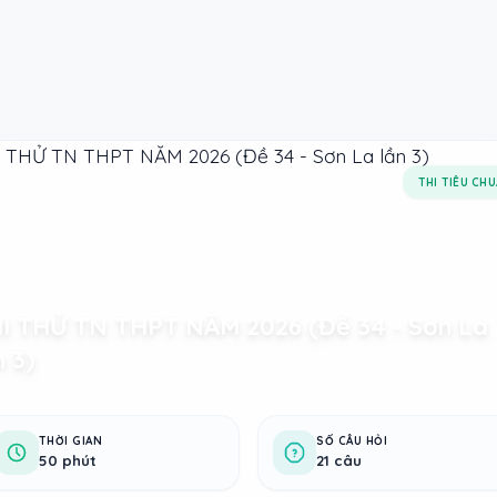
THI TIÊU CH
I THỬ TN THPT NĂM 2026 (Đề 34 - Sơn La
n 3)
THỜI GIAN
SỐ CÂU HỎI
50 phút
21 câu