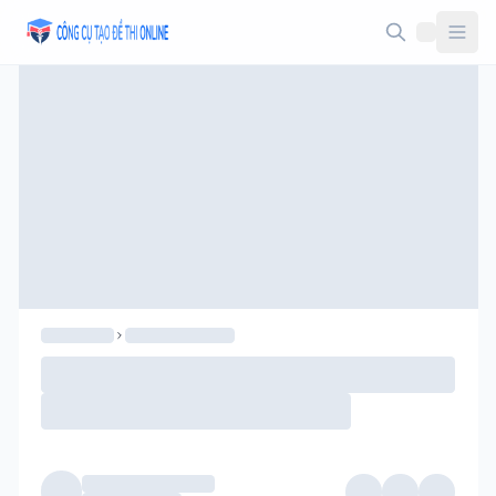
Taodethi.xyz - Tạo đề thi Online miễn phí