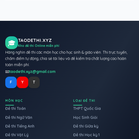
TAODETHI.XYZ
🎓
Kho đề thi Online miễn phí
Hàng nghìn đề thi các môn học cho học sinh & giáo viên. Thi trực tuyến,
chấm điểm tự động, chia sẻ tài liệu và đề kiểm tra chất lượng cao hoàn
toàn miễn phí.
📧
taodethi.xyz@gmail.com
F
Y
T
MÔN HỌC
LOẠI ĐỀ THI
Đề thi Toán
THPT Quốc Gia
Đề thi Ngữ Văn
Học Sinh Giỏi
Đề thi Tiếng Anh
Đề thi Giữa kỳ
Đề thi Vật Lý
Đề thi Học kỳ 1