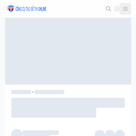
Taodethi.xyz - Tạo đề thi Online miễn phí