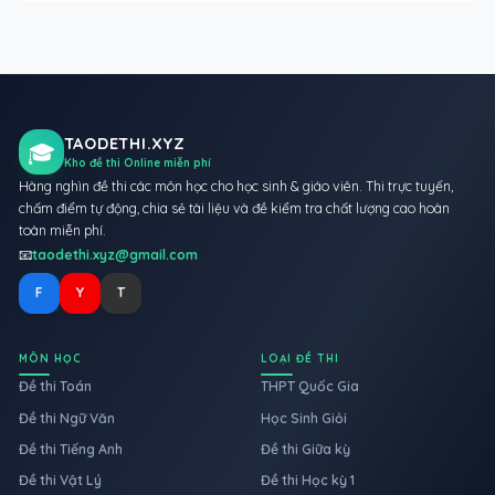
TAODETHI.XYZ
🎓
Kho đề thi Online miễn phí
Hàng nghìn đề thi các môn học cho học sinh & giáo viên. Thi trực tuyến,
chấm điểm tự động, chia sẻ tài liệu và đề kiểm tra chất lượng cao hoàn
toàn miễn phí.
📧
taodethi.xyz@gmail.com
F
Y
T
MÔN HỌC
LOẠI ĐỀ THI
Đề thi Toán
THPT Quốc Gia
Đề thi Ngữ Văn
Học Sinh Giỏi
Đề thi Tiếng Anh
Đề thi Giữa kỳ
Đề thi Vật Lý
Đề thi Học kỳ 1