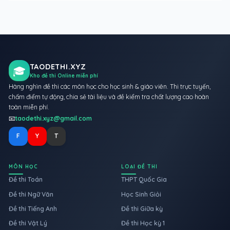
TAODETHI.XYZ
🎓
Kho đề thi Online miễn phí
Hàng nghìn đề thi các môn học cho học sinh & giáo viên. Thi trực tuyến,
chấm điểm tự động, chia sẻ tài liệu và đề kiểm tra chất lượng cao hoàn
toàn miễn phí.
📧
taodethi.xyz@gmail.com
F
Y
T
MÔN HỌC
LOẠI ĐỀ THI
Đề thi Toán
THPT Quốc Gia
Đề thi Ngữ Văn
Học Sinh Giỏi
Đề thi Tiếng Anh
Đề thi Giữa kỳ
Đề thi Vật Lý
Đề thi Học kỳ 1