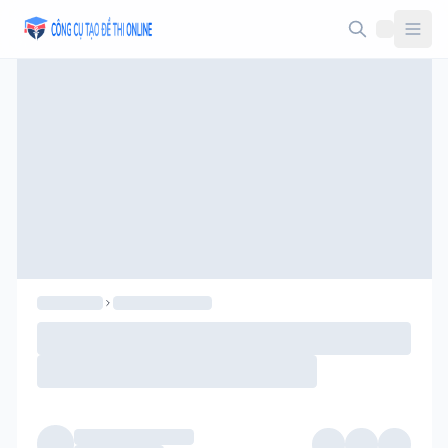
Taodethi.xyz - Tạo đề thi Online miễn phí