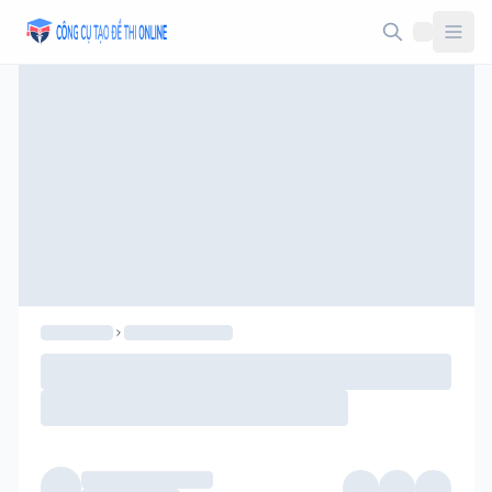
Taodethi.xyz - Tạo đề thi Online miễn phí