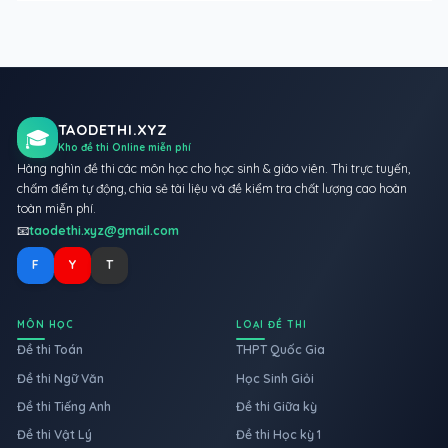
TAODETHI.XYZ
🎓
Kho đề thi Online miễn phí
Hàng nghìn đề thi các môn học cho học sinh & giáo viên. Thi trực tuyến,
chấm điểm tự động, chia sẻ tài liệu và đề kiểm tra chất lượng cao hoàn
toàn miễn phí.
📧
taodethi.xyz@gmail.com
F
Y
T
MÔN HỌC
LOẠI ĐỀ THI
Đề thi Toán
THPT Quốc Gia
Đề thi Ngữ Văn
Học Sinh Giỏi
Đề thi Tiếng Anh
Đề thi Giữa kỳ
Đề thi Vật Lý
Đề thi Học kỳ 1