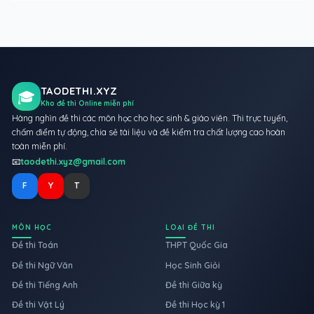
TAODETHI.XYZ
🎓
Kho đề thi Online miễn phí
Hàng nghìn đề thi các môn học cho học sinh & giáo viên. Thi trực tuyến,
chấm điểm tự động, chia sẻ tài liệu và đề kiểm tra chất lượng cao hoàn
toàn miễn phí.
📧
taodethi.xyz@gmail.com
F
Y
T
MÔN HỌC
LOẠI ĐỀ THI
Đề thi Toán
THPT Quốc Gia
Đề thi Ngữ Văn
Học Sinh Giỏi
Đề thi Tiếng Anh
Đề thi Giữa kỳ
Đề thi Vật Lý
Đề thi Học kỳ 1