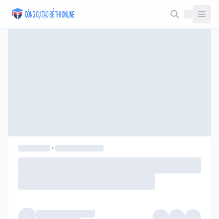
Taodethi.xyz - Tạo đề thi Online miễn phí