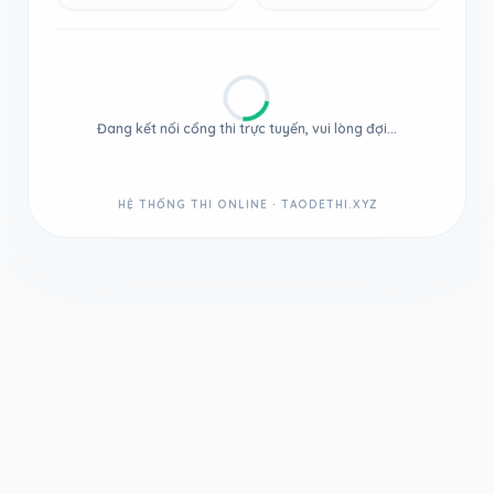
Đang kết nối cổng thi trực tuyến, vui lòng đợi...
HỆ THỐNG THI ONLINE · TAODETHI.XYZ