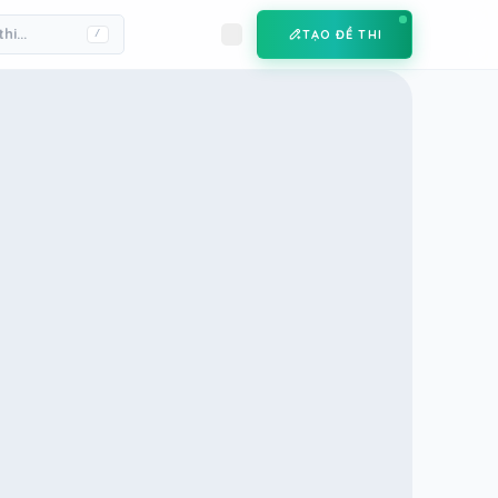
TẠO ĐỀ THI
/