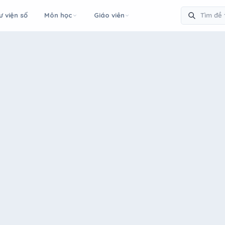
ư viện số
Môn học
Giáo viên