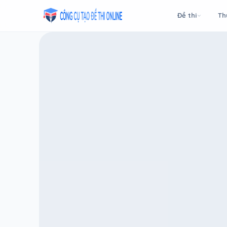
Taodethi.xyz - Tạo đề thi Online miễn phí
Đề thi
Th