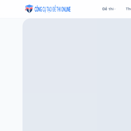
Taodethi.xyz - Tạo đề thi Online miễn phí
Đề thi
Th