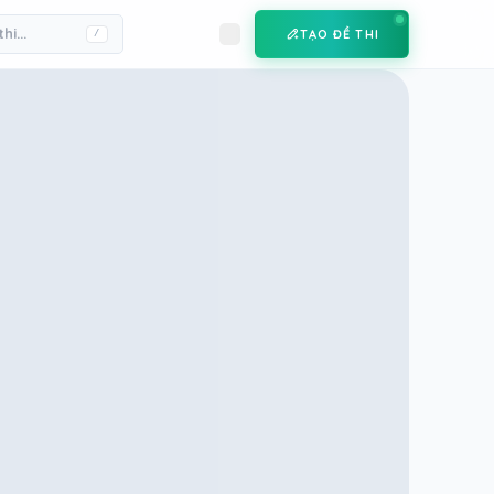
TẠO ĐỀ THI
/