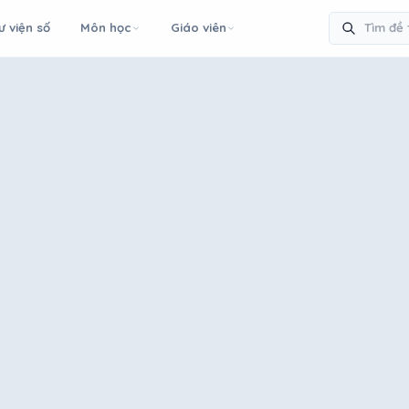
ư viện số
Môn học
Giáo viên