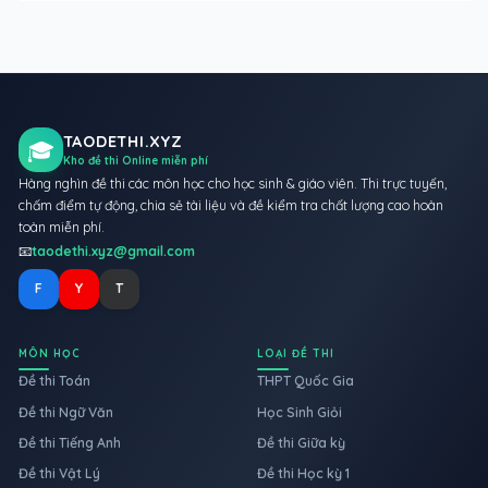
TAODETHI.XYZ
🎓
Kho đề thi Online miễn phí
Hàng nghìn đề thi các môn học cho học sinh & giáo viên. Thi trực tuyến,
chấm điểm tự động, chia sẻ tài liệu và đề kiểm tra chất lượng cao hoàn
toàn miễn phí.
📧
taodethi.xyz@gmail.com
F
Y
T
MÔN HỌC
LOẠI ĐỀ THI
Đề thi Toán
THPT Quốc Gia
Đề thi Ngữ Văn
Học Sinh Giỏi
Đề thi Tiếng Anh
Đề thi Giữa kỳ
Đề thi Vật Lý
Đề thi Học kỳ 1