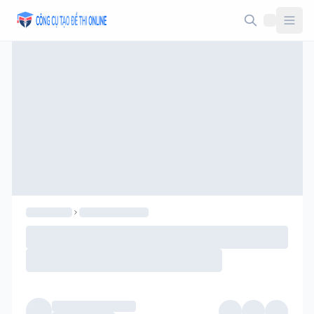
Taodethi.xyz - Tạo đề thi Online miễn phí