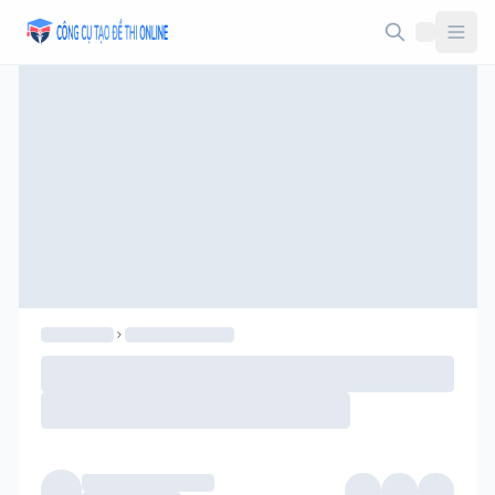
Taodethi.xyz - Tạo đề thi Online miễn phí