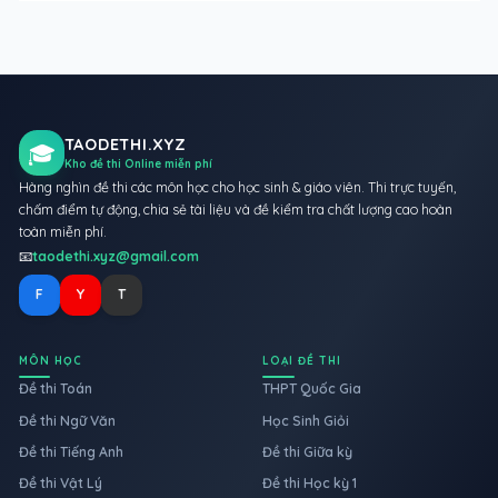
TAODETHI.XYZ
🎓
Kho đề thi Online miễn phí
Hàng nghìn đề thi các môn học cho học sinh & giáo viên. Thi trực tuyến,
chấm điểm tự động, chia sẻ tài liệu và đề kiểm tra chất lượng cao hoàn
toàn miễn phí.
📧
taodethi.xyz@gmail.com
F
Y
T
MÔN HỌC
LOẠI ĐỀ THI
Đề thi Toán
THPT Quốc Gia
Đề thi Ngữ Văn
Học Sinh Giỏi
Đề thi Tiếng Anh
Đề thi Giữa kỳ
Đề thi Vật Lý
Đề thi Học kỳ 1