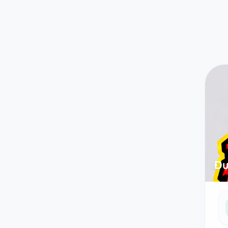
Taodethi.xyz - Tạo đề thi Online miễn phí
Đư