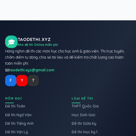
TAODETHI.XYZ
🎓
Kho đề thi Online miễn phí
Hàng nghìn đề thi các môn học cho học sinh & giáo viên. Thi trực tuyến,
chấm điểm tự động, chia sẻ tài liệu và đề kiểm tra chất lượng cao hoàn
toàn miễn phí.
📧
taodethi.xyz@gmail.com
F
Y
T
MÔN HỌC
LOẠI ĐỀ THI
Đề thi Toán
THPT Quốc Gia
Đề thi Ngữ Văn
Học Sinh Giỏi
Đề thi Tiếng Anh
Đề thi Giữa kỳ
Đề thi Vật Lý
Đề thi Học kỳ 1