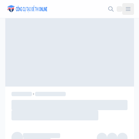
Taodethi.xyz - Tạo đề thi Online miễn phí