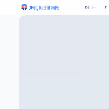
Taodethi.xyz - Tạo đề thi Online miễn phí
Đề thi
Th