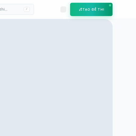
TẠO ĐỀ THI
/