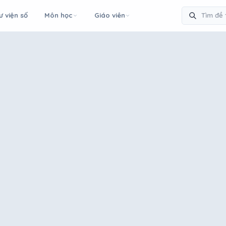
ư viện số
Môn học
Giáo viên